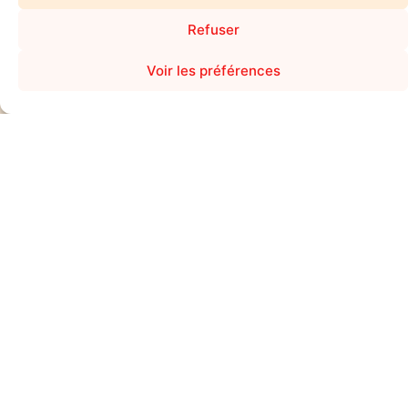
Refuser
Voir les préférences
Restaurant tenu par une famille qui aime ce qu'elle fait et ça
se ressent. Ambiance amicale et chaleureuse. Produits
proposés excellent. Le petit voulait des nuggets pâtes qui ne
sont pas à la carte, ils s'adaptent. Super expérience. Je
conseille sans hésiter.
CADDARICK