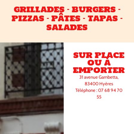
GRILLADES - BURGERS -
PIZZAS - PÂTES - TAPAS -
SALADES
SUR PLACE
OU À
EMPORTER
31 avenue Gambetta,
83400 Hyères
Téléphone : 07 68 94 70
55