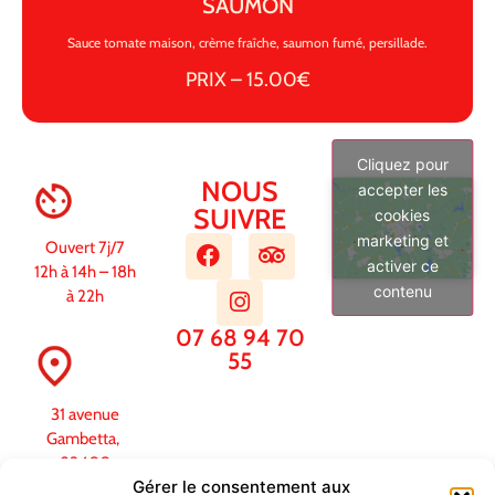
SAUMON
Sauce tomate maison, crème fraîche, saumon fumé, persillade.
PRIX – 15.00€
Cliquez pour
NOUS
accepter les
SUIVRE
cookies
marketing et
Ouvert 7j/7
activer ce
12h à 14h – 18h
contenu
à 22h
07 68 94 70
55
31 avenue
Gambetta,
83400
Gérer le consentement aux
Hyères